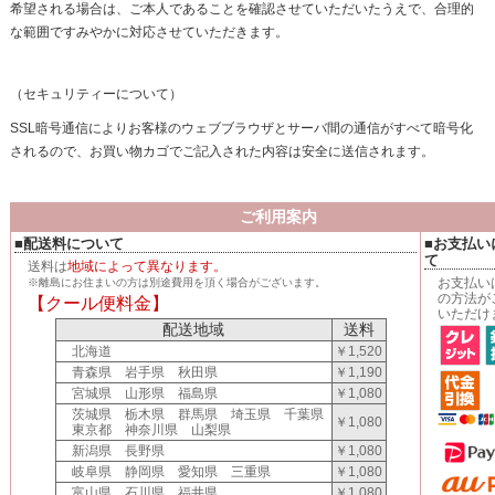
希望される場合は、ご本人であることを確認させていただいたうえで、合理的
な範囲ですみやかに対応させていただきます。
（セキュリティーについて）
SSL暗号通信によりお客様のウェブブラウザとサーバ間の通信がすべて暗号化
されるので、お買い物カゴでご記入された内容は安全に送信されます。
ご利用案内
■配送料について
■お支払い
て
送料は
地域によって異なります。
お支払い
※離島にお住まいの方は別途費用を頂く場合がございます。
の方法が
【クール便料金】
いただけ
配送地域
送料
北海道
￥1,520
青森県 岩手県 秋田県
￥1,190
宮城県 山形県 福島県
￥1,080
茨城県 栃木県 群馬県 埼玉県 千葉県
￥1,080
東京都 神奈川県 山梨県
新潟県 長野県
￥1,080
岐阜県 静岡県 愛知県 三重県
￥1,080
富山県 石川県 福井県
￥1,080