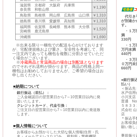
滋賀県 京都府 大阪府 兵庫県
￥1,190
奈良県 和歌山県
鳥取県 島根県 岡山県 広島県 山口県
￥1,310
代引き
が別途か
徳島県 香川県 愛媛県 高知県
￥1,310
す。
福岡県 佐賀県 長崎県 熊本県 大分県
￥1,520
・１万
宮崎県 鹿児島県
沖縄県
￥1,690
330円
※出来る限り一梱包での配送を心がけております
・１万
が、宅配便規格および重さ、安全性を考慮して、同
万円
一注文内であっても梱包を複数に分割させていただ
440円
く場合がございます。
・３万
※
冷蔵商品と常温商品の場合は別配送となります
０万円
のでそれぞれ送料が掛かります。商品の性格上同一
660円
梱包はお勧めしておりませんが、ご希望の場合はお
申し出ください。
●銀行振
払い）
■納期について
＜振込
水戸信
銀行振込（前払）：
小川支
ご入金確認日の翌営業日から7～10営業日以内に発
普通
N
送いたします。
５８３３
クレジットカード、代金引換：
式会社 
ご注文日の翌営業日から7～10営業日以内に発送致
店
します。
＊振込手
お客様負
■個人情報について
願い致し
お客様からお預かりした大切な個人情報(住所・氏
事前振り
名・メールアドレスなど)を、 裁判所・警察機関