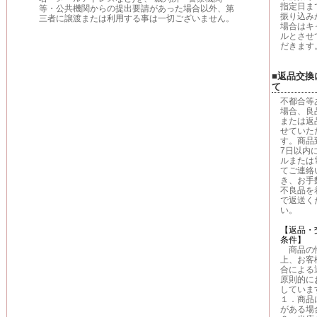
指定日ま
等・公共機関からの提出要請があった場合以外、第
振り込み
三者に譲渡または利用する事は一切ございません。
場合はキ
ルとさせ
だきます
■返品交換
て
不都合等
場合、良
または返
せていた
す。商品
7日以内
ルまたは
てご連絡
き、お手
不良品を
で返送く
い。
【返品・
条件】
商品の
上、お客
合による
原則的に
していま
１．商品
がある場