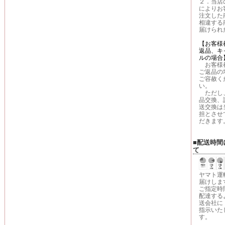
２．当店
によりお
注文した
相違する
届けられ
【お客様
返品、キ
ルの場合
お客様
ご返品の
ご容赦く
い。
ただし
品交換、
送交換は
担とさせ
だきます
■配送時間
て
ヤマト運
届けしま
ご指定時
配達する
送会社に
指示いた
す。