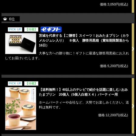
価格:3,050円(税込)
6位
PICK UP
【冷蔵】
茨城を代表する【ご贈答】スイーツ！おみたまプリン（カラ
メルジュレ入り） ８個入 贈答用黒箱（賞味期限製造から
16日）
大事な方への贈り物に！ギフトに最適な贈答用黒箱にお入れ
してお届けいたします。
価格:5,200円(税込)
PICK UP
【冷蔵】
【送料無料！】40以上のテレビで紹介を話題に楽しむ♪おみ
たまプリン 20個入（5個入白箱Ｘ４）パーティー用
ホームパーティーや会社など、大勢でお楽しみください。送
料は無料です。
価格:12,200円(税込)