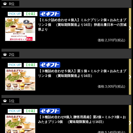
8位
PICK UP
【冷蔵】
【ミルク詰め合わせ４個入】ミルクプリン２個＋おみたまプ
リン２個 （賞味期限製造より16日）卵産出量日本一の茨城
県より
価格:2,370円(税込)
2位
PICK UP
【冷蔵】
【３種詰め合わせ５個入】栗１個＋ミルク２個＋おみたまプ
リン２個 （賞味期限製造より16日）
価格:3,005円(税込)
1位
PICK UP
【冷蔵】
【３種詰め合わせ8個入 贈答用黒箱】栗2個＋ミルク3個＋お
みたまプリン3個 （賞味期限製造より16日）
価格:5,145円(税込)