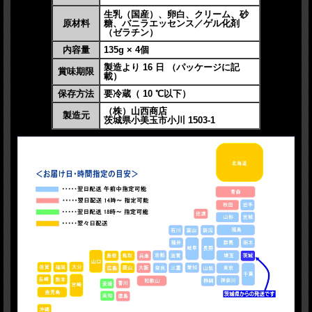
生乳（国産）、卵白、クリーム、砂
原材料
糖、バニラエッセンス／ゲル化剤
（ゼラチン）
内容量
135g × 4個
製造より 16 日 （パッケージに記
賞味期限
載）
保存方法
要冷蔵（ 10 ℃以下）
（株）山西商店
製造元
茨城県小美玉市小川 1503-1