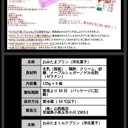
名称
おみたまプリン（洋生菓子）
生乳（国産）、鶏卵、クリーム、砂
原材料
糖、メープルシュガー／ゲル化剤
（ゼラチン）
内容量
135g × 4 個
製造より 16 日 （パッケージに記
賞味期限
載）
保存方法
要冷蔵（ 10 ℃以下）
（株）山西商店
製造元
茨城県小美玉市小川 1503-1
おみたまミルクプリン（洋生菓子）
名称