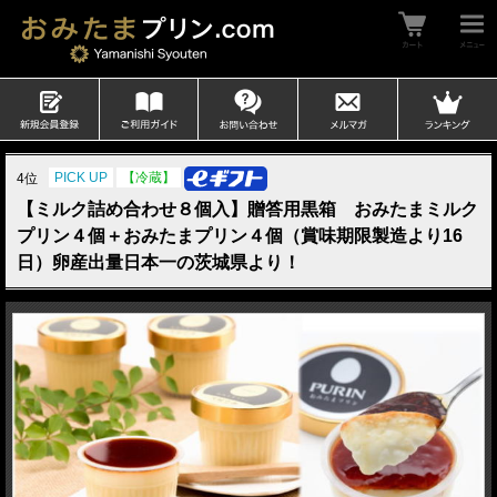
PICK UP
【冷蔵】
4位
【ミルク詰め合わせ８個入】贈答用黒箱 おみたまミルク
プリン４個＋おみたまプリン４個（賞味期限製造より16
日）卵産出量日本一の茨城県より！