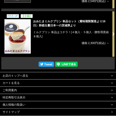
価格:2,540円(税込)
～
PICK UP
【冷蔵】
おみたまミルクプリン 単品セット（賞味期限製造より16
日）卵産出量日本一の茨城県より
ミルクプリン 単品はコチラ！[４個入・５個入・贈答用黒箱
８個入]
価格:2,300円(税込)
～
お店のトップへ戻る
カートを見る
ご利用案内
特定商取引法表示
個人情報の取扱い
サイトマップ