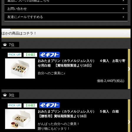
返品についての詳細はこちら
お問い合わせ
友達にメールですすめる
ほかの商品はコチラ！
7位
PICK UP
【冷蔵】
おみたまプリン（カラメルジュレ入り） ４個入 お取り寄
せ用白箱 【賞味期限製造より16日】
自分へのご褒美に♪
価格:2,440円(税込)
3位
PICK UP
【冷蔵】
おみたまプリン（カラメルジュレ入り） ５個入 白箱
【贈答用】賞味期限製造より16日
がんばった自分へのご褒美！
贈り物にもピッタリ！