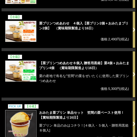
【冷蔵】
栗プリンつめあわせ ４個入【栗プリン2個＋おみたまプリ
ン2個】 （賞味期限製造より16日）
価格:2,490円(税込)
【冷蔵】
【栗プリンつめあわせ８個入 贈答用黒箱】栗4個＋おみたま
プリン4個 （賞味期限製造より16日）
栗の産地で有名な”笠間”の栗をぜいたくに使用した栗プリン
つめあわせ
価格:5,300円(税込)
PICK UP
【冷蔵】
おみたま栗プリン 単品セット 笠間の栗ペースト使用！
【賞味期限製造より16日】
栗プリン 単品のみはコチラ！[４個入・５個入・贈答用黒箱
８個入]