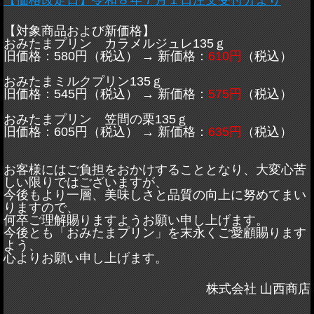
【価格改定日】令和８年７月１日注文受付分より
【対象商品および新価格】
おみたまプリン カラメルジュレ135ｇ
旧価格：580円（税込） → 新価格：
610円
（税込）
おみたまミルクプリン135ｇ
旧価格：545円（税込） → 新価格：
575円
（税込）
おみたまプリン 笠間の栗135ｇ
旧価格：605円（税込） → 新価格：
635円
（税込）
お客様にはご負担をおかけすることとなり、大変心苦
しい限りではございますが、
今後もより一層、美味しさと品質の向上に努めてまい
りますので、
何卒ご理解賜りますようお願い申し上げます。
今後とも「おみたまプリン」を末永くご愛顧賜ります
よう、
心よりお願い申し上げます。
株式会社 山西商店