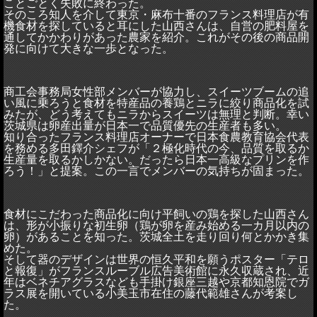
ことごとく失敗に終わった。
そのころ知人を介して東京・麻布十番のフランス料理店が有
機食材を探していると耳にした山西さんは、自営の肥料屋を
通してかかわりがあった農家を紹介。これがその後の商品開
発に向けて大きな一歩となった。
商工会事務局女性部メンバーが協力し、スイーツブームの追
い風に乗ろうと食材を特産品の養鶏とニラに絞り商品化を試
みたが、どう考えてもニラからスイーツは無理と判断。幸い
茨城県は卵産出量が日本一で品質優先の生産者も多い。
知り合ったフランス料理店オーナーで日本食農教育協会代表
を務める多田鐸介シェフが「２極化時代の今、品質を取るか
生産量を取るかしかない。だったら日本一高級なプリンを作
ろう！」と提案。この一言でメンバーの気持ちが固まった。
食材にこだわった商品化に向け平飼いの鶏を探した山西さん
は、形が小振りな初生卵（鶏が卵を産み始める一カ月以内の
卵）があることを知った。茨城全土を走り回り何とかかき集
めた。
そして器のデザインは世界の恒久平和を願うポスター「テロ
と報復」がフランスルーブル広告美術館に永久収蔵され、近
年はベネチアグラスなども手掛け銀座三越や京都知恩院でガ
ラス展を開いている小美玉市在住の藤代範雄さんが考案し
た。