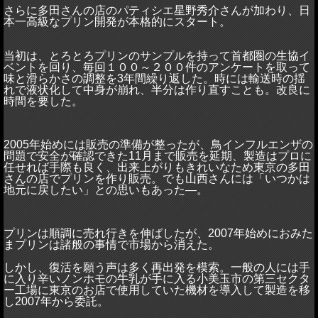
さらに多田さんの店のパティシエ星野秀介さんが加わり、日
本一高級なプリン開発が本格的にスタート。
当初は、とろとろプリンのサンプルを持って首都圏の生協イ
ベントを回り、毎回１００～２００件のアンケートを取って
味と滑らかさの調整を
3
年間繰り返した。時には輸送時の揺
れで液状化して中身が崩れ、半分は作り直すことも。改良に
時間を要した。
2005
年始めには販売の準備が整ったが、鳥インフルエンザの
問題で安全が確認できた
11
月まで販売を延期、製造はプロに
任せれば手際も良く、出来上がりもきれいなため東京の多田
さんの店でプリンを作り販売。でも山西さんには「いつかは
地元に戻したい」との思いもあった
―
。
プリンは順調に売れ行きを伸ばしたが、
2007
年始めにおみた
まプリンは諸般の事情で市場から消えた。
しかし、復活を願う声は多く再出発を模索。一般の人には手
に入り辛いノンホモの牛乳が手に入る小美玉市の第三セクタ
ー工場に東京のお店で使用していた機材を導入して製造を移
し
2007
年から委託。