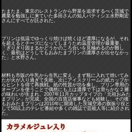
たまたま、東京のレストランから野菜を追求するべく茨城で
農業を勉強しに来ていた多田さんの知人パティシエ水野剛宏
さんにすべてが託された。
プリンは低温でゆっくり焼けば焼くほど濃厚になるが、それ
を超えるとチーズになってしまうため温度管理が最重要。
「ぎりぎり固まるかどうかのころ合いを見極めるのが難し
く、最初はどうしてもおみたまプリンの濃厚さが出せなかっ
た」と水野さん。
材料も市販の牛乳から生乳に変え、まず瓶に入れて焼いてみ
たが火が入り過ぎて失敗。次にアイスクリームの紙カップか
らヒントを得て再挑戦。紙の性質が功を奏し、プリン専用の
オーブンを使うことで偶然にも上は濃厚で下は滑らかな２層
の味わいが生まれ、
2007
年
11
月カップタイプの「元祖おみた
まプリン」が完成、全国の百貨店催事なども経験し、その後
もおみたまプリンは
2010
年に開港した茨城空港の旗振り役と
して
50
以上のテレビ番組や多くの雑誌で芸能人等に紹介され
た。