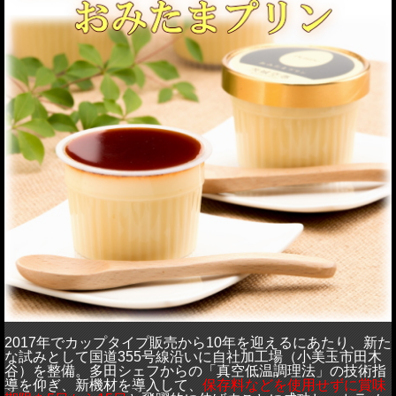
2017
年でカップタイプ販売から
10
年を迎えるにあたり、新た
な試みとして国道
355
号線沿いに自社加工場（小美玉市田木
谷）を整備。多田シェフからの「真空低温調理法」の技術指
導を仰ぎ、新機材を導入して、
保存料などを使用せずに賞味