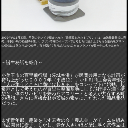
2005
年の
11
月某日、早朝のテレビで紹介された「最高級おみたまプリン」は、放送後数分後に完
売。平飼い鶏の初生卵を使い、プリン専用のオーブンでとろとろに焼き上げられる最高級プリン
の価格は２個入り
10,000
円。市を挙げて取り組んだおみたまブランドが日本中に名をはせた。
～誕生秘話を紹介～
小美玉市の百里飛行場（茨城空港）が民間共用になる計画が
持ち上がった２０００年（平成
12
）、小川町商工会青年部は
「人が集うところに商いは起きる」
をコンセプトに始動。起
爆剤として考えたのが百里を整備基地にして飛行場を潤す構
想と、体のリハビリを兼ねたアスリートと老人が共存する町
の構想。さらに有機食材や茨城の素材にこだわった商品開発
だった。
まず青年部、農業を志す若者の会「農志会」がチームを組み
商品開発に着手。しかし、夢が大きいほど壁は厚く試作品は