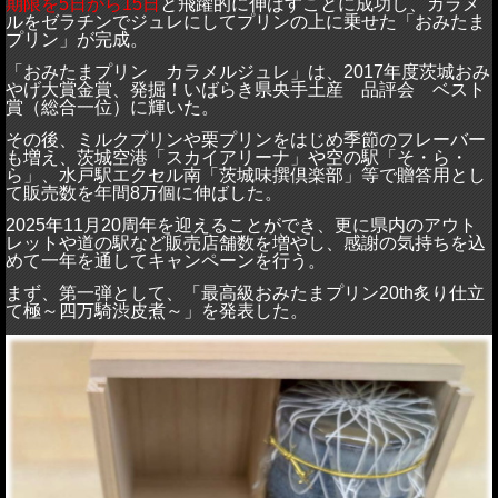
期限を
5
日から
15
日
と飛躍的に伸ばすことに成功し、カラメ
ルをゼラチンでジュレにしてプリンの上に乗せた「おみたま
プリン」が完成。
「おみたまプリン カラメルジュレ」は、
2017
年度茨城おみ
やげ大賞金賞、発掘！いばらき県央手土産 品評会 ベスト
賞（総合一位）に輝いた。
その後、ミルクプリンや栗プリンをはじめ季節のフレーバー
も増え
、茨城空港「スカイアリーナ」や空の駅「そ・ら・
ら」、水戸駅エクセル南「茨城味撰倶楽部」等で贈答用とし
て販売数を年間
8
万個に伸ばした。
2025
年
11
月
20
周年を迎えることができ、更に県内のアウト
レットや道の駅など販売店舗数を増やし、感謝の気持ちを込
めて一年を通してキャンペーンを行う。
まず、第一弾として、「最高級おみたまプリン
20th
炙り仕立
て極～四万騎渋皮煮～」を発表した。